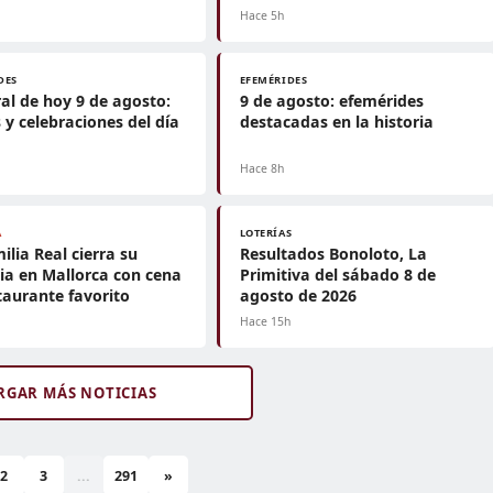
Hace 5h
DES
EFEMÉRIDES
al de hoy 9 de agosto:
9 de agosto: efemérides
 y celebraciones del día
destacadas en la historia
Hace 8h
A
LOTERÍAS
ilia Real cierra su
Resultados Bonoloto, La
ia en Mallorca con cena
Primitiva del sábado 8 de
taurante favorito
agosto de 2026
h
Hace 15h
RGAR MÁS NOTICIAS
2
3
...
291
»