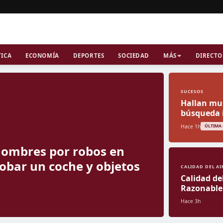
TICA
ECONOMÍA
DEPORTES
SOCIEDAD
MÁS
DIRECTO
SUCESOS
Hallan mue
búsqueda 
Hace 1h
ÚLTIMA
 hombres por robos en
robar un coche y objetos
CALIDAD DEL AI
Calidad de
Razonable
Hace 3h