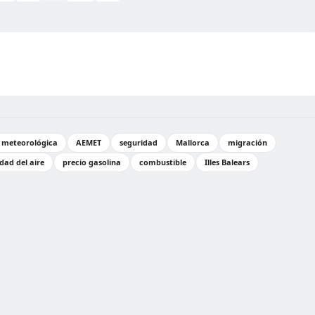
n meteorológica
AEMET
seguridad
Mallorca
migración
idad del aire
precio gasolina
combustible
Illes Balears