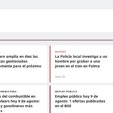
A
SUCESOS
ern amplía en diez las
La Policía local investiga a un
tas gestionadas
hombre por grabar a una
amente para el próximo
joven en el tren en Palma
Hace 3h
COMBUSTIBLE
EMPLEO PÚBLICO
s del combustible en
Empleo público hoy 9 de
Balears hoy 9 de agosto:
agosto: 1 ofertas publicadas
y gasolineras más
en el BOE
as