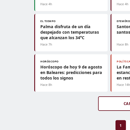
Hace 4h
Hace 4h
EL TIEMPO
EFEMÉRI
Palma disfruta de un día
Santor
despejado con temperaturas
santos
que alcanzan los 34°C
Hace 7h
Hace 8h
HORÓSCOPO
POLÍTIC
Horóscopo de hoy 9 de agosto
La Fam
en Baleares: predicciones para
estanc
todos los signos
en res
Hace 8h
Hace 14
CA
1