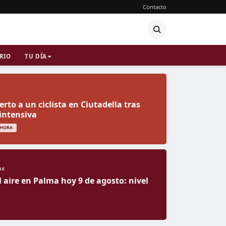
Contacto
RIO
TU DÍA
rto a un ciclista en Ciutadella tras
intensiva
 HORA
RE
l aire en Palma hoy 9 de agosto: nivel