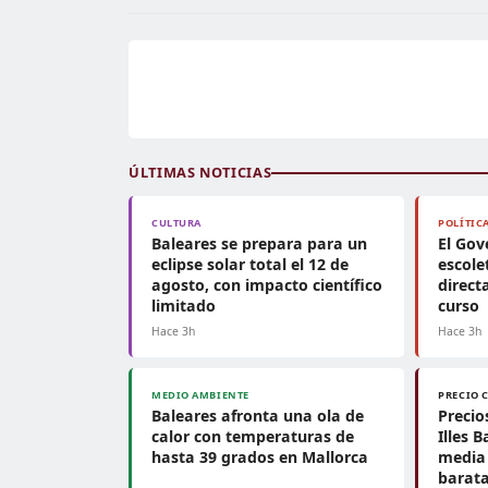
ÚLTIMAS NOTICIAS
CULTURA
POLÍTIC
Baleares se prepara para un
El Gov
eclipse solar total el 12 de
escole
agosto, con impacto científico
direct
limitado
curso
Hace 3h
Hace 3h
MEDIO AMBIENTE
PRECIO 
Baleares afronta una ola de
Precio
calor con temperaturas de
Illes 
hasta 39 grados en Mallorca
media 
barat