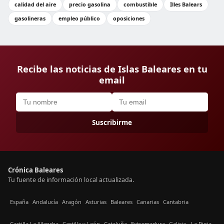
calidad del aire
precio gasolina
combustible
Illes Balears
gasolineras
empleo público
oposiciones
Recibe las noticias de Islas Baleares en tu
email
Suscribirme
Crónica Baleares
Tu fuente de información local actualizada.
España
Andalucía
Aragón
Asturias
Baleares
Canarias
Cantabria
Castilla La-Mancha
Castilla y León
Cataluña
Extremadura
Galicia
La Rioja