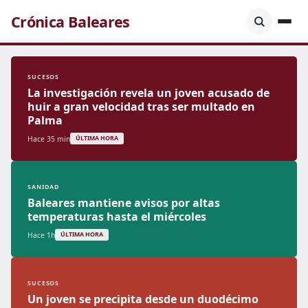
Crónica Baleares
SUCESOS
La investigación revela un joven acusado de
huir a gran velocidad tras ser multado en
Palma
Hace 35 min
ÚLTIMA HORA
SANIDAD
Baleares mantiene avisos por altas
temperaturas hasta el miércoles
Hace 1h
ÚLTIMA HORA
SUCESOS
Un joven se precipita desde un duodécimo