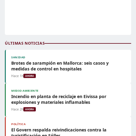
ÚLTIMAS NOTICIAS
SANIDAD
Brotes de sarampión en Mallorca: seis casos y
medidas de control en hospitales
Hace 1h
AHORA
MEDIO AMBIENTE
Incendio en planta de reciclaje en Eivissa por
explosiones y materiales inflamables
Hace 2h
AHORA
POLÍTICA
El Govern respalda reivindicaciones contra la
turistificación en Sóller