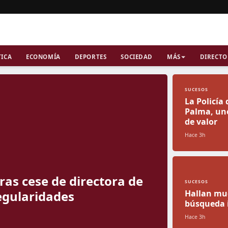
TICA
ECONOMÍA
DEPORTES
SOCIEDAD
MÁS
DIRECTO
SUCESOS
La Policía
Palma, uno
de valor
Hace 3h
ras cese de directora de
SUCESOS
egularidades
Hallan mue
búsqueda 
Hace 3h