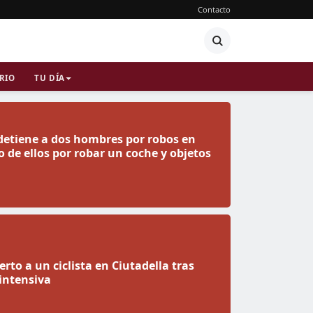
Contacto
RIO
TU DÍA
 detiene a dos hombres por robos en
 de ellos por robar un coche y objetos
rto a un ciclista en Ciutadella tras
intensiva