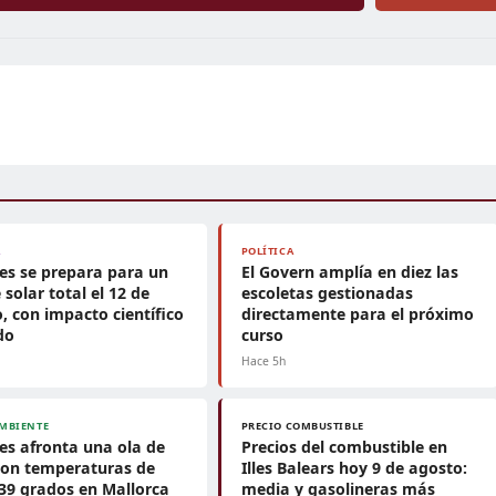
A
POLÍTICA
es se prepara para un
El Govern amplía en diez las
 solar total el 12 de
escoletas gestionadas
, con impacto científico
directamente para el próximo
do
curso
Hace 5h
MBIENTE
PRECIO COMBUSTIBLE
es afronta una ola de
Precios del combustible en
con temperaturas de
Illes Balears hoy 9 de agosto:
39 grados en Mallorca
media y gasolineras más