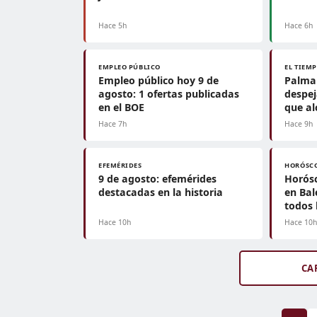
Hace 5h
Hace 6h
EMPLEO PÚBLICO
EL TIEM
Empleo público hoy 9 de
Palma 
agosto: 1 ofertas publicadas
despe
en el BOE
que al
Hace 7h
Hace 9h
EFEMÉRIDES
HORÓSC
9 de agosto: efemérides
Horósc
destacadas en la historia
en Bal
todos 
Hace 10h
Hace 10
CA