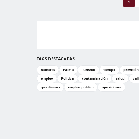
1
TAGS DESTACADAS
Baleares
Palma
Turismo
tiempo
previsió
empleo
Política
contaminación
salud
cal
gasolineras
empleo público
oposiciones