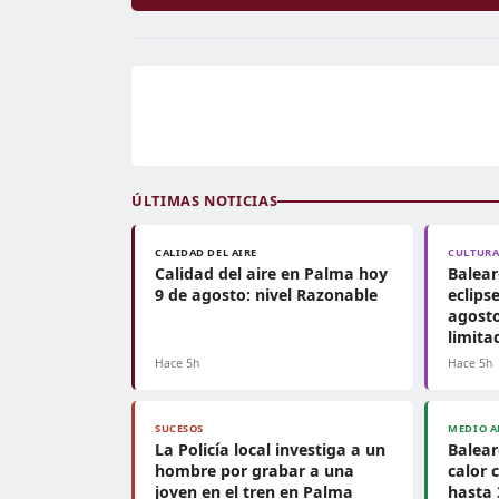
ÚLTIMAS NOTICIAS
CALIDAD DEL AIRE
CULTUR
Calidad del aire en Palma hoy
Balear
9 de agosto: nivel Razonable
eclipse
agosto
limita
Hace 5h
Hace 5h
SUCESOS
MEDIO A
La Policía local investiga a un
Balear
hombre por grabar a una
calor 
joven en el tren en Palma
hasta 