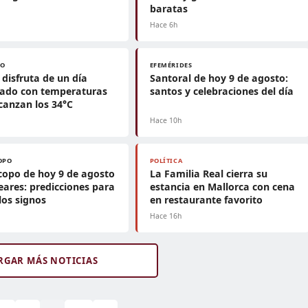
baratas
Hace 6h
PO
EFEMÉRIDES
disfruta de un día
Santoral de hoy 9 de agosto:
jado con temperaturas
santos y celebraciones del día
canzan los 34°C
Hace 10h
OPO
POLÍTICA
opo de hoy 9 de agosto
La Familia Real cierra su
eares: predicciones para
estancia en Mallorca con cena
los signos
en restaurante favorito
h
Hace 16h
RGAR MÁS NOTICIAS