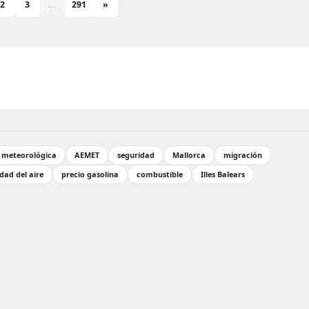
2
3
...
291
»
n meteorológica
AEMET
seguridad
Mallorca
migración
idad del aire
precio gasolina
combustible
Illes Balears